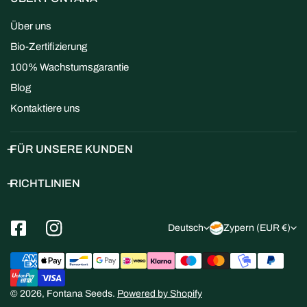
Über uns
Bio-Zertifizierung
100% Wachstumsgarantie
Blog
Kontaktiere uns
FÜR UNSERE KUNDEN
RICHTLINIEN
S
L
Deutsch
Zypern (EUR €)
p
a
Zahlungsarten
r
n
a
d
© 2026,
Fontana Seeds
.
Powered by Shopify