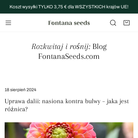
JDŹ DO TREŚCI
Koszt wysyłki TYLKO 3,75 € dla WSZYSTKICH krajów UE!
Rozkwitaj i rośnij:
Blog
FontanaSeeds.com
18 sierpień 2024
Uprawa dalii: nasiona kontra bulwy – jaka jest
różnica?