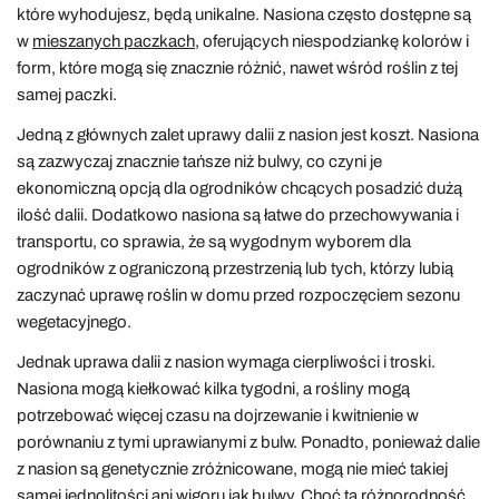
które wyhodujesz, będą unikalne. Nasiona często dostępne są
w
mieszanych paczkach
, oferujących niespodziankę kolorów i
form, które mogą się znacznie różnić, nawet wśród roślin z tej
samej paczki.
Jedną z głównych zalet uprawy dalii z nasion jest koszt. Nasiona
są zazwyczaj znacznie tańsze niż bulwy, co czyni je
ekonomiczną opcją dla ogrodników chcących posadzić dużą
ilość dalii. Dodatkowo nasiona są łatwe do przechowywania i
transportu, co sprawia, że są wygodnym wyborem dla
ogrodników z ograniczoną przestrzenią lub tych, którzy lubią
zaczynać uprawę roślin w domu przed rozpoczęciem sezonu
wegetacyjnego.
Jednak uprawa dalii z nasion wymaga cierpliwości i troski.
Nasiona mogą kiełkować kilka tygodni, a rośliny mogą
potrzebować więcej czasu na dojrzewanie i kwitnienie w
porównaniu z tymi uprawianymi z bulw. Ponadto, ponieważ dalie
z nasion są genetycznie zróżnicowane, mogą nie mieć takiej
samej jednolitości ani wigoru jak bulwy. Choć ta różnorodność