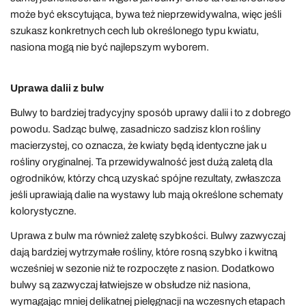
może być ekscytująca, bywa też nieprzewidywalna, więc jeśli
szukasz konkretnych cech lub określonego typu kwiatu,
nasiona mogą nie być najlepszym wyborem.
Uprawa dalii z bulw
Bulwy to bardziej tradycyjny sposób uprawy dalii i to z dobrego
powodu. Sadząc bulwę, zasadniczo sadzisz klon rośliny
macierzystej, co oznacza, że kwiaty będą identyczne jak u
rośliny oryginalnej. Ta przewidywalność jest dużą zaletą dla
ogrodników, którzy chcą uzyskać spójne rezultaty, zwłaszcza
jeśli uprawiają dalie na wystawy lub mają określone schematy
kolorystyczne.
Uprawa z bulw ma również zaletę szybkości. Bulwy zazwyczaj
dają bardziej wytrzymałe rośliny, które rosną szybko i kwitną
wcześniej w sezonie niż te rozpoczęte z nasion. Dodatkowo
bulwy są zazwyczaj łatwiejsze w obsłudze niż nasiona,
wymagając mniej delikatnej pielęgnacji na wczesnych etapach