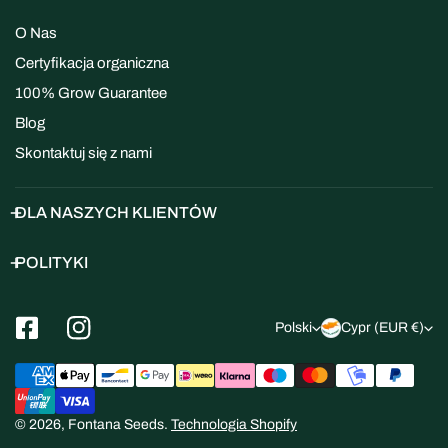
O Nas
Certyfikacja organiczna
100% Grow Guarantee
Blog
Skontaktuj się z nami
DLA NASZYCH KLIENTÓW
POLITYKI
J
K
Polski
Cypr (EUR €)
ę
r
Metody
z
a
Płatności
y
j
© 2026,
Fontana Seeds
.
Technologia Shopify