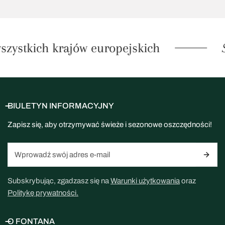
zystkich krajów europejskich
S
BIULETYN INFORMACYJNY
Zapisz się, aby otrzymywać świeże i sezonowe oszczędności!
E-
mail
Subskrybując, zgadzasz się na
Warunki użytkowania
oraz
Politykę prywatności.
O FONTANA