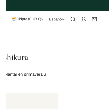
País/región
Idioma
Chipre (EUR €)
Español
Iniciar sesión
 Ishikura
ara plantar en primavera u
rez