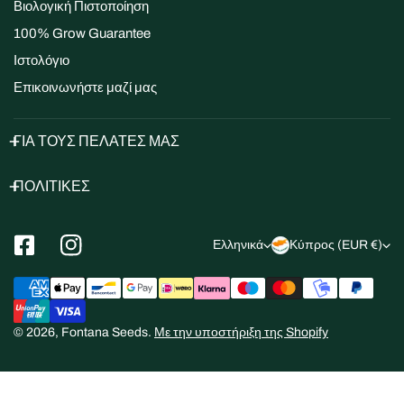
Βιολογική Πιστοποίηση
100% Grow Guarantee
Ιστολόγιο
Επικοινωνήστε μαζί μας
ΓΙΑ ΤΟΥΣ ΠΕΛΑΤΕΣ ΜΑΣ
ΠΟΛΙΤΙΚΕΣ
Γ
Χ
Ελληνικά
Κύπρος (EUR €)
λ
ώ
Μέθοδοι
ώ
ρ
πληρωμής
σ
α
© 2026,
Fontana Seeds
.
Με την υποστήριξη της Shopify
σ
/
α
π